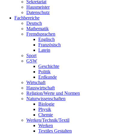
Sekretariat
Hausmeister
Datenschutz
Fachbereiche
Deutsch
Mathematik
Fremdsprachen
Englisch
Französisch
Latein
Sport
GSW
Geschichte
Politik
Erdkunde
Wirtschaft
Hauswirtschaft
Religion/Werte und Normen
Naturwissenschaften
Biologie
Physik
Chemie
Werken/Technik/Textil
Werken
Textiles Gestalten