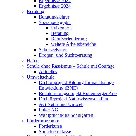
Ergebnisse 2022
Ergebnisse 2024
Beratung
Beratungslehrer
Sozialpädagogin
Prävention
Beratung
Berufsorientierung
weitere Arbeitsbereiche
Schulseelsorge
Drogen- und Suchtberatung
Hafen
Schule ohne Rassismus – Schule mit Courage
Aktuelles
Umweltschule
Drehtürprojekt Bildung für nachhaltige
Entwicklung (BNE)
Renaturierungsprojekt Rodenberger Aue
Drehtürprojekt Naturwissenschaften
AG Natur und Umwelt
Imker AG
Wahlpflichtkurs Schulgarten
Förderprogramm
Förderkurse
Sprachlernklasse