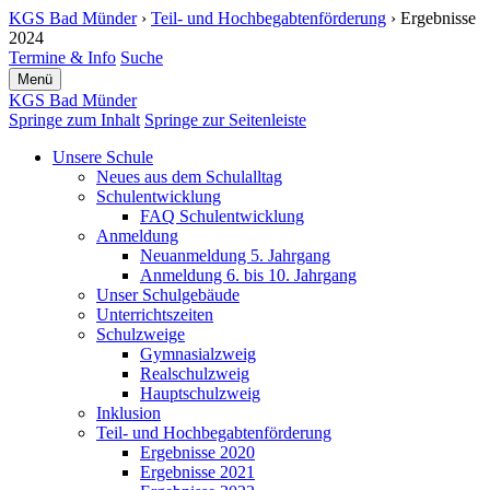
KGS Bad Münder
›
Teil- und Hochbe­gabten­förderung
› Ergebnisse
2024
Termine & Info
Suche
Menü
KGS Bad Münder
Springe zum Inhalt
Springe zur Seitenleiste
Unsere Schule
Neues aus dem Schulalltag
Schulentwicklung
FAQ Schulentwicklung
Anmeldung
Neuanmeldung 5. Jahrgang
Anmeldung 6. bis 10. Jahrgang
Unser Schulgebäude
Unterrichtszeiten
Schulzweige
Gymnasialzweig
Realschulzweig
Hauptschulzweig
Inklusion
Teil- und Hochbe­gabten­förderung
Ergebnisse 2020
Ergebnisse 2021