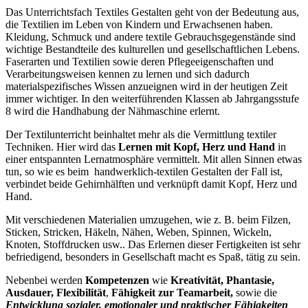
Das Unterrichtsfach Textiles Gestalten geht von der Bedeutung aus,
die Textilien im Leben von Kindern und Erwachsenen haben.
Kleidung, Schmuck und andere textile Gebrauchsgegenstände sind
wichtige Bestandteile des kulturellen und gesellschaftlichen Lebens.
Faserarten und Textilien sowie deren Pflegeeigenschaften und
Verarbeitungsweisen kennen zu lernen und sich dadurch
materialspezifisches Wissen anzueignen wird in der heutigen Zeit
immer wichtiger. In den weiterführenden Klassen ab Jahrgangsstufe
8 wird die Handhabung der Nähmaschine erlernt.
Der Textilunterricht beinhaltet mehr als die Vermittlung textiler
Techniken. Hier wird das
Lernen mit Kopf, Herz und Hand
in
einer entspannten Lernatmosphäre vermittelt. Mit allen Sinnen etwas
tun, so wie es beim handwerklich-textilen Gestalten der Fall ist,
verbindet beide Gehirnhälften und verknüpft damit Kopf, Herz und
Hand.
Mit verschiedenen Materialien umzugehen, wie z. B. beim Filzen,
Sticken, Stricken, Häkeln, Nähen, Weben, Spinnen, Wickeln,
Knoten, Stoffdrucken usw.. Das Erlernen dieser Fertigkeiten ist sehr
befriedigend, besonders in Gesellschaft macht es Spaß, tätig zu sein.
Nebenbei werden
Kompetenzen
wie
Kreativität, Phantasie,
Ausdauer, Flexibilität
,
Fähigkeit zur Teamarbeit,
sowie die
Entwicklung sozialer, emotionaler und praktischer Fähigkeiten