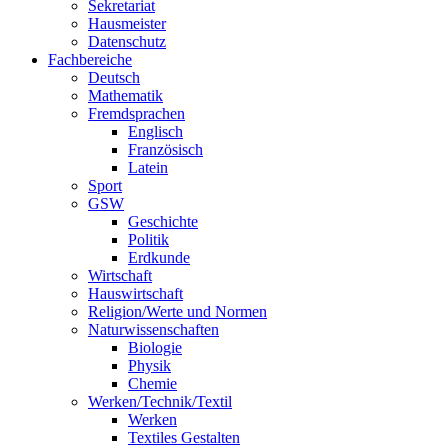
Sekretariat
Hausmeister
Datenschutz
Fachbereiche
Deutsch
Mathematik
Fremdsprachen
Englisch
Französisch
Latein
Sport
GSW
Geschichte
Politik
Erdkunde
Wirtschaft
Hauswirtschaft
Religion/Werte und Normen
Naturwissenschaften
Biologie
Physik
Chemie
Werken/Technik/Textil
Werken
Textiles Gestalten