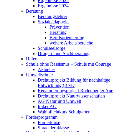
Ergebnisse 2022
Ergebnisse 2024
Beratung
Beratungslehrer
Sozialpädagogin
Prävention
Beratung
Berufsorientierung
weitere Arbeitsbereiche
Schulseelsorge
Drogen- und Suchtberatung
Hafen
Schule ohne Rassismus – Schule mit Courage
Aktuelles
Umweltschule
Drehtürprojekt Bildung für nachhaltige
Entwicklung (BNE)
Renaturierungsprojekt Rodenberger Aue
Drehtürprojekt Naturwissenschaften
AG Natur und Umwelt
Imker AG
Wahlpflichtkurs Schulgarten
Förderprogramm
Förderkurse
Sprachlernklasse