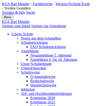
KGS Bad Münder
›
Fachbereiche
›
Werken/Technik/Textil
› Textiles Gestalten
Termine & Info
Suche
Menü
KGS Bad Münder
Springe zum Inhalt
Springe zur Seitenleiste
Unsere Schule
Neues aus dem Schulalltag
Schulentwicklung
FAQ Schulentwicklung
Anmeldung
Neuanmeldung 5. Jahrgang
Anmeldung 6. bis 10. Jahrgang
Unser Schulgebäude
Unterrichtszeiten
Schulzweige
Gymnasialzweig
Realschulzweig
Hauptschulzweig
Inklusion
Teil- und Hochbe­gabten­förderung
Ergebnisse 2020
Ergebnisse 2021