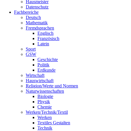
Hausmeister
Datenschutz
Fachbereiche
Deutsch
Mathematik
Fremdsprachen
Englisch
Französisch
Latein
Sport
GSW
Geschichte
Politik
Erdkunde
Wirtschaft
Hauswirtschaft
Religion/Werte und Normen
Naturwissenschaften
Biologie
Physik
Chemie
Werken/Technik/Textil
Werken
Textiles Gestalten
Technik