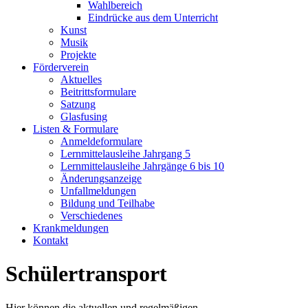
Wahlbereich
Eindrücke aus dem Unterricht
Kunst
Musik
Projekte
Förderverein
Aktuelles
Beitrittsformulare
Satzung
Glasfusing
Listen & Formulare
Anmeldeformulare
Lernmittelausleihe Jahrgang 5
Lernmittelausleihe Jahrgänge 6 bis 10
Änderungsanzeige
Unfallmeldungen
Bildung und Teilhabe
Verschiedenes
Krankmeldungen
Kontakt
Schülertransport
Hier können die aktuellen und regelmäßigen