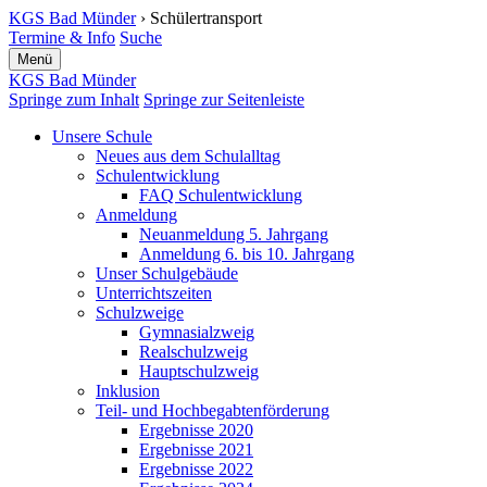
KGS Bad Münder
› Schülertransport
Termine & Info
Suche
Menü
KGS Bad Münder
Springe zum Inhalt
Springe zur Seitenleiste
Unsere Schule
Neues aus dem Schulalltag
Schulentwicklung
FAQ Schulentwicklung
Anmeldung
Neuanmeldung 5. Jahrgang
Anmeldung 6. bis 10. Jahrgang
Unser Schulgebäude
Unterrichtszeiten
Schulzweige
Gymnasialzweig
Realschulzweig
Hauptschulzweig
Inklusion
Teil- und Hochbe­gabten­förderung
Ergebnisse 2020
Ergebnisse 2021
Ergebnisse 2022