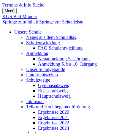
Termine & Info
Suche
Menü
KGS Bad Münder
Springe zum Inhalt
Springe zur Seitenleiste
Unsere Schule
Neues aus dem Schulalltag
Schulentwicklung
FAQ Schulentwicklung
Anmeldung
Neuanmeldung 5. Jahrgang
Anmeldung 6. bis 10. Jahrgang
Unser Schulgebäude
Unterrichtszeiten
Schulzweige
Gymnasialzweig
Realschulzweig
Hauptschulzweig
Inklusion
Teil- und Hochbe­gabten­förderung
Ergebnisse 2020
Ergebnisse 2021
Ergebnisse 2022
Ergebnisse 2024