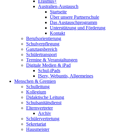
Erasmus+
Australien-Austausch
Startseite
Über unsere Partnerschule
Das Austauschprogramm
Unterstützung und Förderung
Kontakt
Berufsorientierung
Schulverpflegung
Ganztagsbereich
Schülertransport
Termine & Veranstaltungen
Digitale Medien & iPad
Schul-iPads
IServ, Webuntis, Allgemeines
Menschen & Gremien
Schulleitung
Kollegium
Didaktische Leitung
Schulsanitätsdienst
Elternvertreter
Archiv
Schülervertretung
Sekretariat
Hausmeister