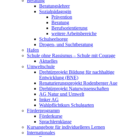
Beratung
Beratungslehrer
Sozialpädagogin
Prävention
Beratung
Berufsorientierung
weitere Arbeitsbereiche
Schulseelsorge
Drogen- und Suchtberatung
Hafen
Schule ohne Rassismus – Schule mit Courage
Aktuelles
Umweltschule
Drehtürprojekt Bildung für nachhaltige
Entwicklung (BNE)
Renaturierungsprojekt Rodenberger Aue
Drehtürprojekt Naturwissenschaften
AG Natur und Umwelt
Imker AG
Wahlpflichtkurs Schulgarten
Förderprogramm
Förderkurse
Sprachlernklasse
Kursangebote für individuelleres Lernen
Internationales