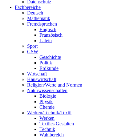
Datenschutz
Fachbereiche
Deutsch
Mathematik
Fremdsprachen
Englisch
Französisch
Latein
Sport
GSW
Geschichte
Politik
Erdkunde
Wirtschaft
Hauswirtschaft
Religion/Werte und Normen
Naturwissenschaften
Biologie
Physik
Chemie
Werken/Technik/Textil
Werken
Textiles Gestalten
Technik
Wahlbereich